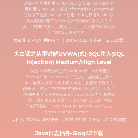
union的作用和用法 MySQL：group_concat的作
用和用法 MySQL：通过information_schema读
取数据库信息 MySQL：使用--和#注释语句 MD5的
基本实现原理 SQLMap是一款自动SQL注入的工
具，但有时它并不足够灵活。手工注入能帮助我们深
入了解Web渗透的灵 ......
大白话
DVWA
网络安全
| 2019-03-22 0 评论 42,512 浏览
大白话之从零讲解DVWA(贰)-SQL注入(SQL
Injection) Medium/High Level
前言 本章我们将进行Medium和High等级的
DVWA SQL Injection手工注入。 如没看过第一
章，请点我跳转 阅读本篇文章前，你需要了解下面
的知识： 转义字符在PHP中的作用 MySQL：LIMIT
语句的作用与用法 Medium Level SQL注入 和初级
一样，我们输入如下语句： 1' order by 2 # 但得到
了如下结果： `You have an error in your SQL
syntax; check the man ......
大白话
DVWA
网络安全
| 2019-03-22 0 评论 40,083 浏览
Java日志插件-Slog4J下载