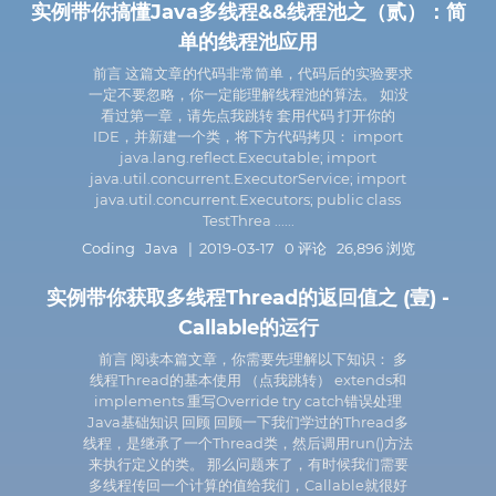
实例带你搞懂Java多线程&&线程池之（贰）：简
单的线程池应用
前言 这篇文章的代码非常简单，代码后的实验要求
一定不要忽略，你一定能理解线程池的算法。 如没
看过第一章，请先点我跳转 套用代码 打开你的
IDE，并新建一个类，将下方代码拷贝： import
java.lang.reflect.Executable; import
java.util.concurrent.ExecutorService; import
java.util.concurrent.Executors; public class
TestThrea ......
Coding
Java
| 2019-03-17 0 评论 26,896 浏览
实例带你获取多线程Thread的返回值之 (壹) -
Callable的运行
前言 阅读本篇文章，你需要先理解以下知识： 多
线程Thread的基本使用 （点我跳转） extends和
implements 重写Override try catch错误处理
Java基础知识 回顾 回顾一下我们学过的Thread多
线程，是继承了一个Thread类，然后调用run()方法
来执行定义的类。 那么问题来了，有时候我们需要
多线程传回一个计算的值给我们，Callable就很好