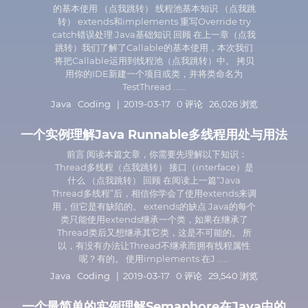
的基本使用 （点我跳转） 线程池基本知识 （点我跳
转） extends和implements 重写Override try
catch错误处理 Java基础知识 回顾 在上一章（点我
跳转）我们了解了Callable的基本使用，本次我们
将把Callable运用到线程池（点我跳转）中。 拷贝
用你的IDE新建一个项目或类，并将类命名为
TestThread ......
Java
Coding
| 2019-03-17 0 评论 26,026 浏览
一个实例理解Java Runnable多线程用处与用法
前言 阅读本篇文章，你需要先理解以下知识：
Thread多线程（点我跳转） 接口（interface）是
什么 （点我跳转） 回顾 在阅读上一篇“Java
Thread多线程”后，相信你学会了使用extends来调
用，但它是有缺陷的。 extends的缺点 Java的每个
类只能使用extends继承一个类，如果在继承了
Thread类后又想继承其它类，这是不可能的。 所
以，有没有办法让Thread不继承而拥有线程属性
呢？有的。 使用implements 在J ......
Java
Coding
| 2019-03-17 0 评论 29,540 浏览
一个最简单的实例理解Semaphore在Java中的