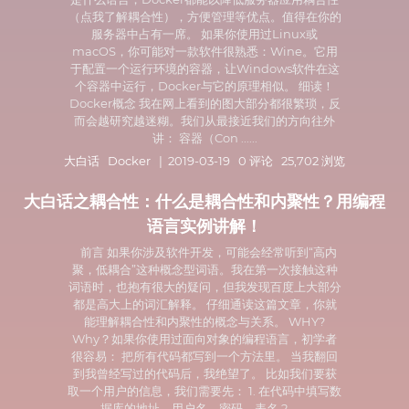
（点我了解耦合性），方便管理等优点。值得在你的
服务器中占有一席。 如果你使用过Linux或
macOS，你可能对一款软件很熟悉：Wine。它用
于配置一个运行环境的容器，让Windows软件在这
个容器中运行，Docker与它的原理相似。 细读！
Docker概念 我在网上看到的图大部分都很繁琐，反
而会越研究越迷糊。我们从最接近我们的方向往外
讲： 容器（Con ......
大白话
Docker
| 2019-03-19 0 评论 25,702 浏览
大白话之耦合性：什么是耦合性和内聚性？用编程
语言实例讲解！
前言 如果你涉及软件开发，可能会经常听到“高内
聚，低耦合”这种概念型词语。我在第一次接触这种
词语时，也抱有很大的疑问，但我发现百度上大部分
都是高大上的词汇解释。 仔细通读这篇文章，你就
能理解耦合性和内聚性的概念与关系。 WHY?
Why？如果你使用过面向对象的编程语言，初学者
很容易： 把所有代码都写到一个方法里。 当我翻回
到我曾经写过的代码后，我绝望了。 比如我们要获
取一个用户的信息，我们需要先： 1. 在代码中填写数
据库的地址、用户名、密码、表名 2. ......