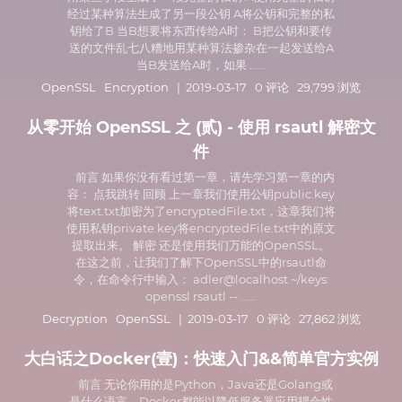
经过某种算法生成了另一段公钥 A将公钥和完整的私
钥给了B 当B想要将东西传给A时： B把公钥和要传
送的文件乱七八糟地用某种算法掺杂在一起发送给A
当B发送给A时，如果 ......
OpenSSL
Encryption
| 2019-03-17 0 评论 29,799 浏览
从零开始 OpenSSL 之 (贰) - 使用 rsautl 解密文
件
前言 如果你没有看过第一章，请先学习第一章的内
容： 点我跳转 回顾 上一章我们使用公钥public.key
将text.txt加密为了encryptedFile.txt，这章我们将
使用私钥private.key将encryptedFile.txt中的原文
提取出来。 解密 还是使用我们万能的OpenSSL。
在这之前，让我们了解下OpenSSL中的rsautl命
令，在命令行中输入： adler@localhost ~/keys:
openssl rsautl -- ......
Decryption
OpenSSL
| 2019-03-17 0 评论 27,862 浏览
大白话之Docker(壹)：快速入门&&简单官方实例
前言 无论你用的是Python，Java还是Golang或
是什么语言，Docker都能以降低服务器应用耦合性