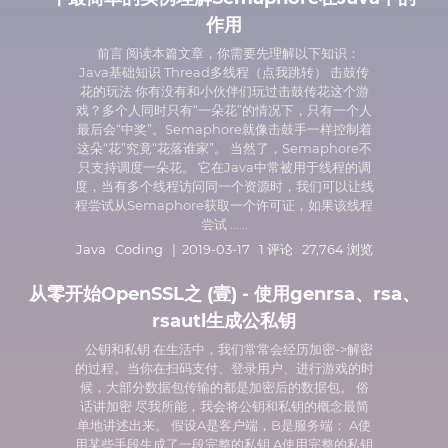
作用
前言 阅读本篇文章，你需要先理解以下知识：
Java基础知识 Thread多线程（点我跳转） 击鼓传
花的玩法 你有没有和小伙伴们玩过击鼓传花这个游
戏？多个人同时只有“一朵花”的情况下，只有一个人
最后会“中奖”。Semaphore就像击鼓手一样控制着
这朵“花”究竟“花落谁家”。 当然了，Semaphore不
只支持调度一朵花。 它在Java中常被用于线程的调
度，当有多个线程访问同一个资源时，我们可以让线
程尝试从Semaphore获取一个许可证，如果该线程
尝试 ......
Java
Coding
| 2019-03-17 1 评论 27,764 浏览
从零开始OpenSSL之 (壹) - 使用genrsa、rsa、
rsautl生成公私钥
公钥和私钥 在生活中，我们常常会经历加密->解密
的过程。当你在扫码支付、登录用户、进行游戏的时
候，大部分数据包传输的都是加密后的数据包。 俗
话讲加密 尽我所能，我会将公钥和私钥的概念最简
单地讲述出来。 假设A是客户端，B是服务端： A使
用某些手段生成了一段完整的私钥 A使用完整的私钥