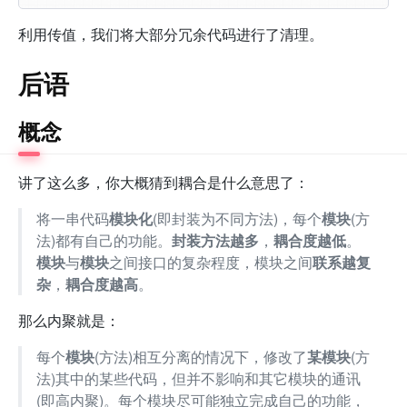
利用传值，我们将大部分冗余代码进行了清理。
后语
概念
讲了这么多，你大概猜到耦合是什么意思了：
将一串代码
模块化
(即封装为不同方法)，每个
模块
(方
法)都有自己的功能。
封装方法越多
，
耦合度越低
。
模块
与
模块
之间接口的复杂程度，模块之间
联系越复
杂
，
耦合度越高
。
那么内聚就是：
每个
模块
(方法)相互分离的情况下，修改了
某模块
(方
法)其中的某些代码，但并不影响和其它模块的通讯
(即高内聚)。每个模块尽可能独立完成自己的功能，