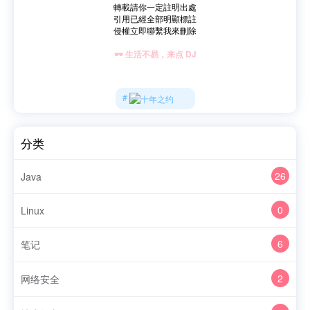
轉載請你一定註明出處
引用已經全部明顯標註
侵權立即聯繫我來刪除
🕶 生活不易，来点 DJ
分类
26
Java
0
Linux
6
笔记
2
网络安全