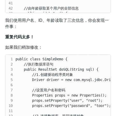
41
42
43
44
我们使用用户名、ID、年龄读取了三次信息，你会发现一
45
件事：
46
47
重复代码太多！
48
49
如果我们稍加修改：
50
51
 1
52
 2
53
 3
54
 4
55
 5
56
 6
57
 7
58
 8
59
 9
60
10
61
11
12