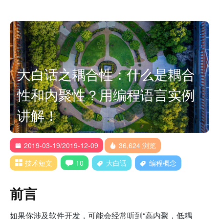
大白话之耦合性：什么是耦合
性和内聚性？用编程语言实例
讲解！
2019-03-19/2019-12-09
36,624 浏览
技术短文
10
大白话
编程概念
前言
如果你涉及软件开发，可能会经常听到“高内聚，低耦