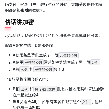
码支付、登录用户、进行游戏的时候，
大部分
数据包传输
的都是
加密后
的数据包。
俗话讲加密
尽我所能，我会将公钥和私钥的概念最简单地讲述出来。
假设A是客户端，B是服务端：
A
使用某些手段生成了一段
完整的私钥
A
使用
经过某种算法生成了另一段
完整的私钥
公钥
A
将
和
给了
B
公钥
完整的私钥
当
B
想要将东西传给
A
时：
B
把
和
乱七八糟地用某种算法
掺杂
公钥
要传送的文件
在一起
发送给
A
当
B
发送给
A
时，如果有
黑客
拦截了这个
，他只
文件
能获得
一堆乱码