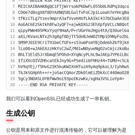
 6
 7
 8
 9
10
11
12
13
14
15
16
17
18
19
20
我们可以看到OpenSSL已经成功生成了一串私钥。
生成公钥
公钥是用来和原文件进行混淆传输的，它可以被理解为是