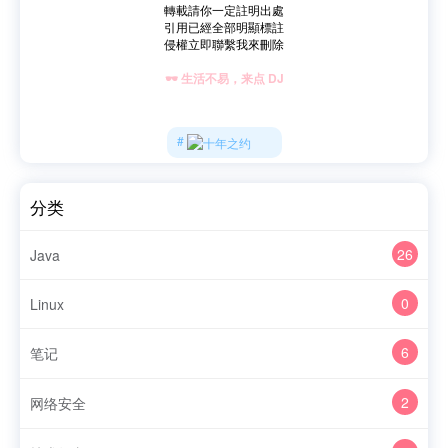
轉載請你一定註明出處
引用已經全部明顯標註
侵權立即聯繫我來刪除
🕶 生活不易，来点 DJ
分类
26
Java
0
Linux
6
笔记
2
网络安全