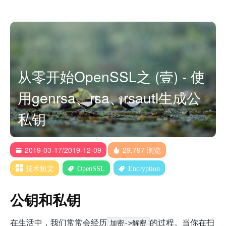
从零开始OpenSSL之 (壹) - 使
用genrsa、rsa、rsautl生成公
私钥
2019-03-17/2019-12-09
29,797 浏览
技术短文
OpenSSL
Encryption
公钥和私钥
在生活中，我们常常会经历
的过程。当你在扫
加密->解密