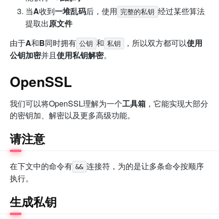
当
A
收到
一堆乱码
后，使用
经过某些算法
完整的私钥
提取出
原文件
由于
A
和
B
同时拥有
和
，所以双方都可以
使用
公钥
私钥
公钥加密
并且
使用私钥解密
。
OpenSSL
我们可以将OpenSSL理解为一个
工具箱
，它能实现大部分
的密钥加、解密以及更多高级功能。
请注意
在下文中的命令有
连接符，为的是让多条命令按顺序
&&
执行。
生成私钥