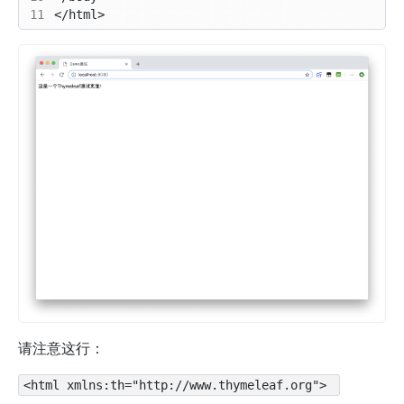
11
请注意这行：
<html xmlns:th="http://www.thymeleaf.org"> 