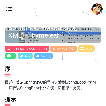
从 SpringMVC 转为使用
SpringBoot —— 手把手带你使
用 Intellij IDEA 最快速地搭建
SpringBoot+MyBatis(无
XML)+Thymeleaf
2019-03-17/2020-12-24
34,593 浏览
Java
1
Java
Coding
序
最近打算从SpringMVC的学习过渡到SpringBoot的学习，
一直听说SpringBoot十分方便，便想探个究竟。
提示