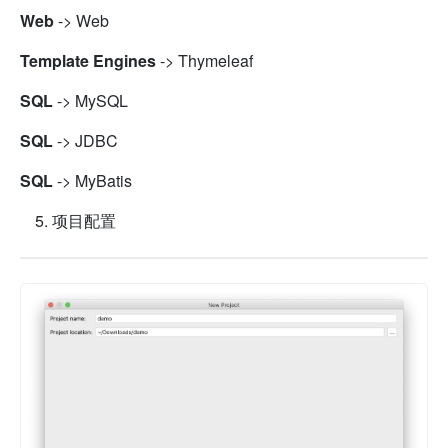
Web
-> Web
Template Engines
-> Thymeleaf
SQL
-> MySQL
SQL
-> JDBC
SQL
-> MyBatis
项目配置